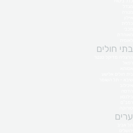
כלל ביטוח
מגדל
מנורה
איילון
כללית
מכבי
מאוחדת
לאומית
בתי חולים
הרצליה מדיקל סנטר
רפאל
אסותא
בית חולים אלישע
שיבא - תל השומר
איכילוב
הדסה
בילנסון
רמב"ם
סורוקה
ערים
תל אביב
ירושלים