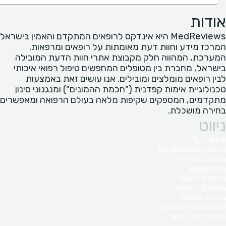
אודות
MedReviews היא אינדקס לרופאים המתקדם והאמין בישראל
המרכז מידע וחוות דעת מאומתות על רופאים ומרפאות.
המערכת, המהווה חלק מקבוצת אתרי חוות הדעת המובילה
בישראל, מחברת בין מטופלים המחפשים טיפול רפואי איכותי
לבין רופאים מומלצים ומובילים. אנו עושים זאת באמצעות
טכנולוגיית אימות קפדנית ("חכמת ההמונים") ומנגנוני סינון
מתקדמים, המספקים שקיפות מלאה בעולם הרפואה ומאפשרים
בחירה מושכלת.
ניווט
יצירת קשר
אודות MedReviews
מדיניות פרטיות
תנאי שימוש
הצהרת נגישות
מאמרים רפואים
גלריית תמונות
יצירת פרופיל רופא.ה
כניסה לאזור אישי