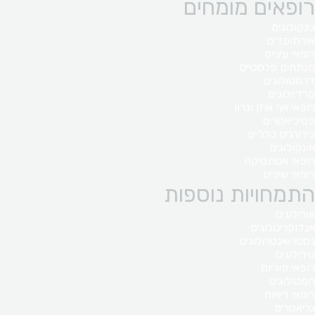
רופאים מומחים
גינקולוגים
אורתופדים
רופאי עיניים
מנתחים פלסטיים
דרמטולוגים
קרדיולוגים
רופאי אף אוזן וגרון
פסיכיאטרים
כירורגים כלליים
אונקולוגים
רופאי אסתטיקה
רופאי שיניים
התמחויות נוספות
אורולוגים
אנדוקרינולוגים
גסטרואנטרולוגים
נוירולוגים
רופאי פוריות
המטולוגים
רופאי ריאות
גריאטרים