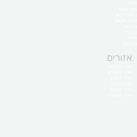
חיפה
באר שבע
ראשון לציון
פתח תקווה
אשדוד
נתניה
חולון
רמת גן
אזורים
אזור המרכז
אזור ירושלים
אזור השרון
אזור הצפון
אזור הדרום
אזור השפלה