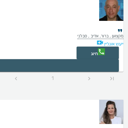
מקצוען , ברור, אדיב , סבלני
ייעוץ אונליין
חיוג
1