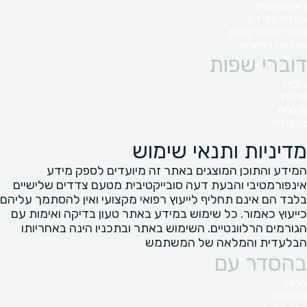
ראומטולוגים
מנתחי כלי דם
מומחי טיפול בכאב
מרכזים רפואיים
דוברי שפות
רוסית
ערבית
אנגלית
צרפתית
מדיניות ותנאי שימוש
המידע והתוכן המוצגים באתר זה מיועדים לספק מידע
אינפורמטיבי והבעת דעה סובייקטיבית מטעם צדדים שלישיים
בלבד הם אינם תחליף לייעוץ רפואי מקצועי ואין להסתמך עליהם
כייעוץ כאמור. כל שימוש במידע באתר טעון בדיקה ואימות עם
הגורמים הרלוונטיים. השימוש באתר ובתכניו הינה באחריותו
הבלעדית והמלאה של המשתמש
בהסדר עם
הראל
הפניקס