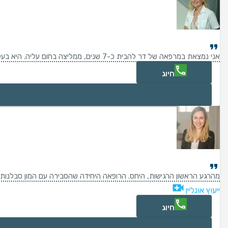
אני נמצאת במרפאה של דר להבית כ-7 שנים, ממליצה בחום עליה. היא בעלת ידע מקצועי רב , מסבירה בפירוט ובנעימות את סוג הטיפול שעבורו הגעתי. וכמובן שהתוצאות מרשימות וטובות.
חיוג
מהרגע הראשון הרגישות, היחס. הרופאה היחידה שהסבירה עם המון סבלנות.
ייעוץ אונליין
חיוג