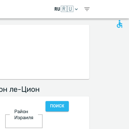
🇷🇺
RU
он ле-Цион
ПОИСК
Район
Израиля