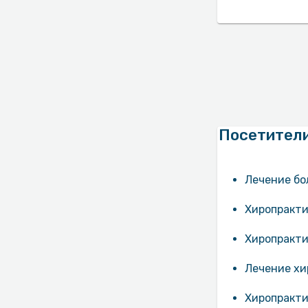
Посетители
Лечение бо
Хиропракти
Хиропракти
Лечение хи
Хиропракти