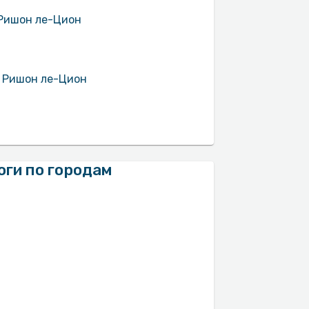
 Ришон ле-Цион
В Ришон ле-Цион
оги по городам