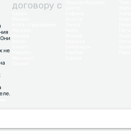
договору с
Герцлия Медикал
Тель
Центр
Иеру
Харэль
Рафаэль
Хайф
Феникс
Ассута
Беэр
Клаль страхование
Элиша
Ришо
я
Мигдаль
Шиба
Пета
ния
Менора
Ихилов
Ашд
 Они
Аялон
Хадасса
Нета
Клалит
Бейлинсон
Холо
х не
Маккаби
Рамбам
Рама
Меухедет
Сорока
на
Леумит
х
а
еле.
ны.