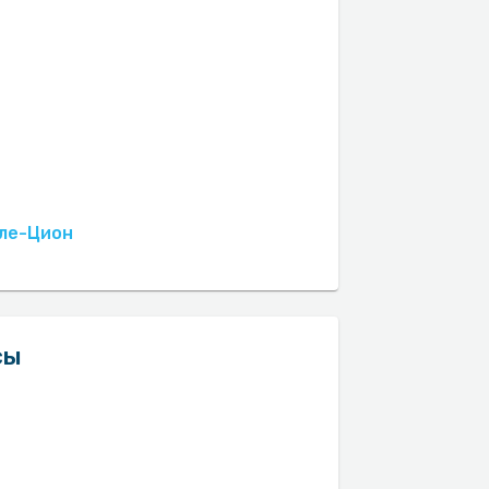
 ле-Цион
сы