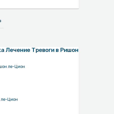
в
а Лечение Тревоги в Ришон
ишон ле-Цион
н ле-Цион