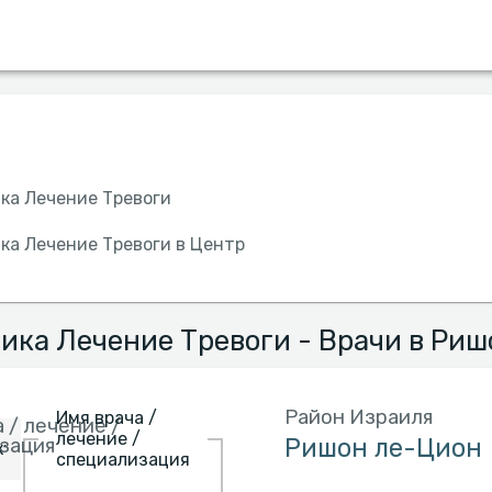
Страховки
Больница
Язык
Пол
ка Лечение Тревоги
ка Лечение Тревоги в Центр
ика Лечение Тревоги - Врачи в Риш
Район Израиля
Имя врача /
 / лечение /
лечение /
зация
специализация