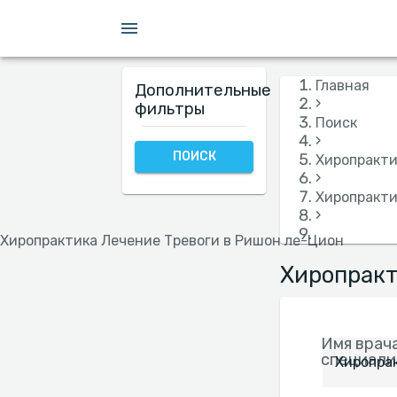
Страховки
Язык
Больница
Пол
Главная
Дополнительные
›
фильтры
Поиск
›
ПОИСК
Хиропракти
›
Хиропракти
›
Хиропрактика Лечение Тревоги в Ришон ле-Цион
Хиропракт
Имя врача
специали