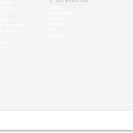
-Авив
Центр
салим
Иерусалим
а
Шарон
-Шева
Север
н ле-Цион
Юг
х-Тиква
Шфела
од
ния
н
т-Ган