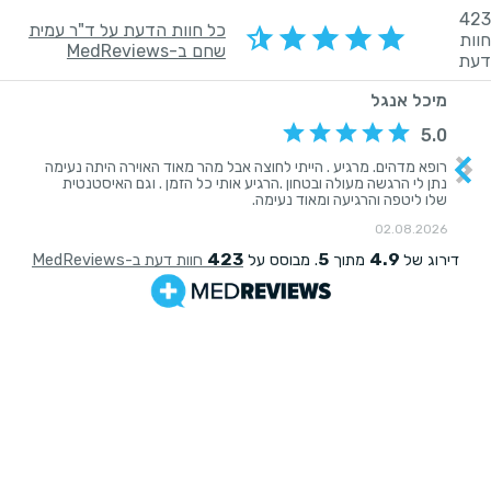
423
כל חוות הדעת על ד"ר עמית
חוות
שחם ב-MedReviews
דעת
מיכל אנגל
5.0
רופא מדהים. מרגיע . הייתי לחוצה אבל מהר מאוד האוירה היתה נעימה
נתן לי הרגשה מעולה ובטחון .הרגיע אותי כל הזמן . וגם האיסטנטית
שלו ליטפה והרגיעה ומאוד נעימה.
02.08.2026
423
5
4.9
דירוג של
מתוך
. מבוסס על
חוות דעת ב-MedReviews