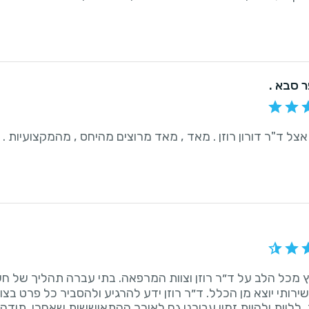
ר סבא .
 אצל ד"ר דורון רוזן . מאד , מאד מרוצים מהיחס , מהמקצועיות 
 מכל הלב על ד״ר רוזן וצוות המרפאה. בתי עברה תהליך של חשי
שירותי יוצא מן הכלל. ד״ר רוזן ידע להרגיע ולהסביר כל פרט בצ
ללוות ולהיות זמין עבורנו גם לאורך ההתאוששות שאחרי. תודה 