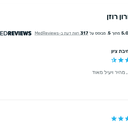
ון רוזן
317
5
5.
מתוך
. מבוסס על
חוות דעת ב-MedReviews
יבת ציון
 מהיר ויעיל מאוד