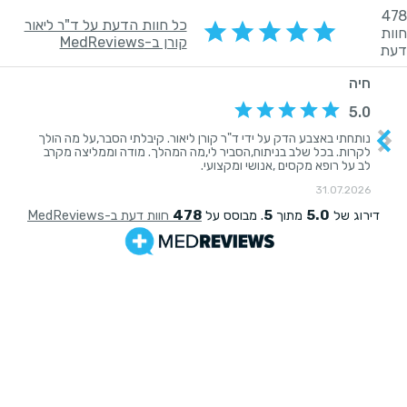
478
כל חוות הדעת על ד"ר ליאור
חוות
קורן ב-MedReviews
דעת
חיה
5.0
נותחתי באצבע הדק על ידי ד"ר קורן ליאור. קיבלתי הסבר,על מה הולך
לקרות. בכל שלב בניתוח,הסביר לי,מה המהלך. מודה וממליצה מקרב
לב על רופא מקסים ,אנושי ומקצועי.
31.07.2026
478
5
5.0
דירוג של
מתוך
. מבוסס על
חוות דעת ב-MedReviews