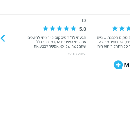
בן
5.0
יסקוס הלבנת שיניים
הגעתי לד״ר פיסקוס כי רציתי להשלים
ט, ואני סופר מרוצה
את שתי השיניים הקדמיות. בגלל
כל התהליך הוא היה
שהמנשך שלי לא אפשר לבצע את
בלני, עם תשומת לב
הבנייה במקום, קיבלתי תוכנית טיפול
26.07.2026
ה יצאה טבעית,
מקצועית ומדויקת שכללה הלבנת
מו שרציתי. תודה רבה
שיניים, יישור באמצעות Invisalign, ורק
ימה! ממליצה בחום.
לאחר מכן התחלנו בהשלמת השיניים.
לא מבינות מה עשיתי
לאורך כל הדרך הרגשתי שאני בידיים
לה השיניים :)
הכי טובות. ד״ר פיסקוס הפגין
מקצועיות יוצאת דופן, יסודיות, סבלנות
וירידה לפרטים, והקפיד להסביר כל
שלב בתהליך כך שתמיד הרגשתי בטוח
ורגוע. גם הצוות המדהים ליווה אותי
במשך כחצי שנה במסירות, באדיבות
ובזמינות, ותמיד קיבל אותי עם חיוך
ויחס אישי. הם גרמו לכל התהליך להיות
קליל, נעים וחיובי הרבה מעבר למה
שציפיתי. התוצאה הסופית עלתה על
כל הציפיות שלי - אני מרוצה מאוד
מהחיוך החדש ומההשקעה בכל פרט.
ממליץ בחום לכל מי שמחפש רופא
שיניים מקצועי, אמין ואכפתי. תודה רבה