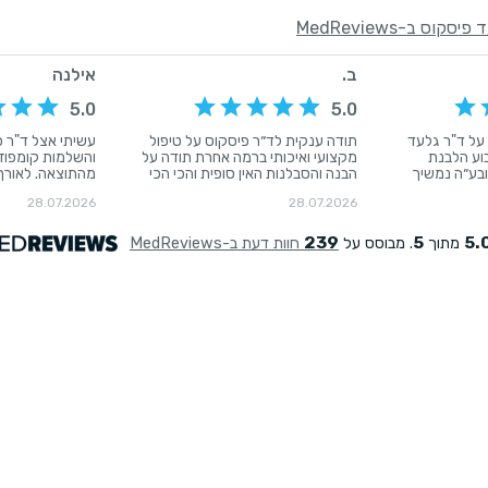
ס ב-MedReviews
ב.
אילנה
5.0
5.0
 על ד"ר גלעד
תודה ענקית לד״ר פיסקוס על טיפול
עשיתי אצל ד"ר פ
וע הלבנת
מקצועי ואיכותי ברמה אחרת תודה על
והשלמות קומפוזי
ניים בשיטת אור UV ובע״ה נמשיך
הבנה והסבלנות האין סופית והכי הכי
מהתוצאה. לאורך 
 שיניים מלאה
השירות המקצועי והמהיר שהכנתם
מקצועי, יסודי וס
28.07.2026
28.07.2026
הטיפול קצר
אותי ועשיתם לי חיוך של מליון דולר לבר
לכל פרט. התוצא
ומעולה (ללא
המצווה של הבן שלי תודה ענקית ולגלה
אסתטית ובדיוק כ
רואים את השינוי
המהממת שנותנת את הלב והנשמה
על העבודה המדה
239
5
5.
מתוך
. מבוסס על
חוות דעת ב-MedReviews
מיד לאחר טיפול שאורך 55 דקות.
תודה גם לך יקירה שלי ‏עכשיו אני
הרבה חברות שלי 
 והצוות היה
צריכה להוסיף את התמונה
בפנים, מסתבר שא
 לכל מי
י מקצועי שיש,
ניים עצומות.