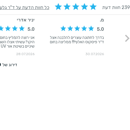
239 חוות דעת
כל חוות הדעת על ד"ר גלעד פיסקו
מ.
יניר אדרי
5.0
5.0
בדרך לחתונה עוצרים להלבנה אצל
אני רוצה להמליץ בחום
ד״ר פיסקוס האלוף!!! ממליצה בחום
היקר! עשיתי אצלו השב
שי
טיפול עם סדים להלבנת
28.07.2026
30.07.2026
שתחזיק למספר שנים. 
ומהיר והתוצאה מיידית 
כאב או תופעות לוואי), 
0
דירוג של
הטיפול המסור של גלעד
פשוט יוצא דופן. ממליץ
שמחפש לקבל טיפול הכ
שאפשר לסמוך עליו בעי