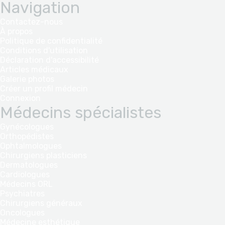
Navigation
Contactez-nous
À propos
Politique de confidentialité
Conditions d'utilisation
Déclaration d'accessibilité
Articles médicaux
Galerie photos
Créer un profil médecin
Connexion
Médecins spécialistes
Gynécologues
Orthopédistes
Ophtalmologues
Chirurgiens plasticiens
Dermatologues
Cardiologues
Médecins ORL
Psychiatres
Chirurgiens généraux
Oncologues
Médecine esthétique