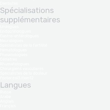
Dentistes
Spécialisations
supplémentaires
Urologues
Endocrinologues
Gastro-entérologues
Neurologues
Spécialistes de la fertilité
Hématologues
Pneumologues
Gériatres
Rhumatologues
Chirurgiens vasculaires
Spécialistes de la douleur
footer.col3.item12
Langues
Russe
Arabe
Anglais
Français