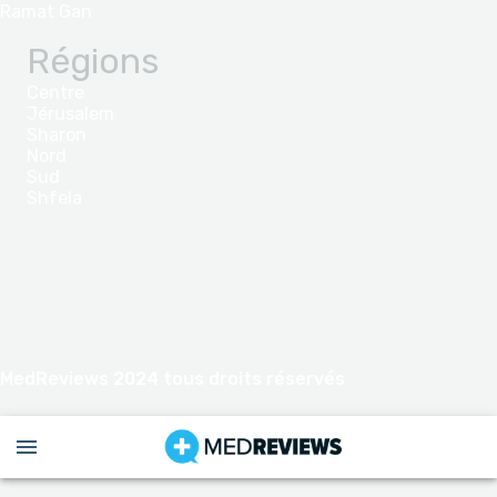
Ramat Gan
Régions
Centre
Jérusalem
Sharon
Nord
Sud
Shfela
MedReviews 2024 tous droits réservés