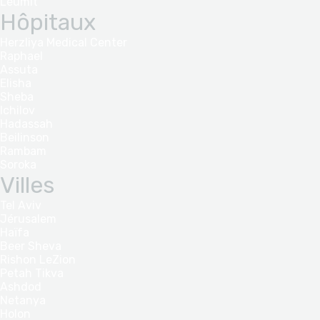
Leumit
Hôpitaux
Herzliya Medical Center
Raphael
Assuta
Elisha
Sheba
Ichilov
Hadassah
Beilinson
Rambam
Soroka
Villes
Tel Aviv
Jérusalem
Haïfa
Beer Sheva
Rishon LeZion
Petah Tikva
Ashdod
Netanya
Holon